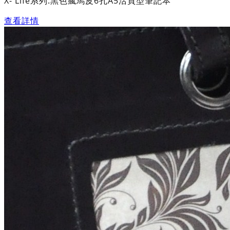
X- Life系列:黑色瘋馬皮6孔A5活頁型筆記本
查看詳情