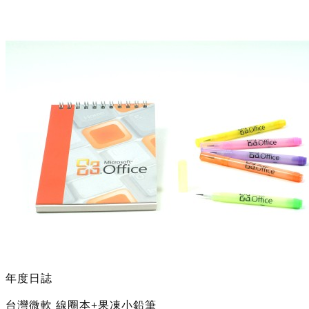
年度日誌
台灣微軟 線圈本+果凍小鉛筆