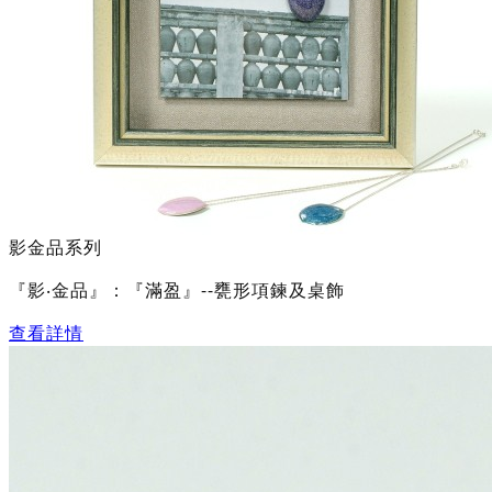
影金品系列
『影‧金品』：『滿盈』--甕形項鍊及桌飾
查看詳情