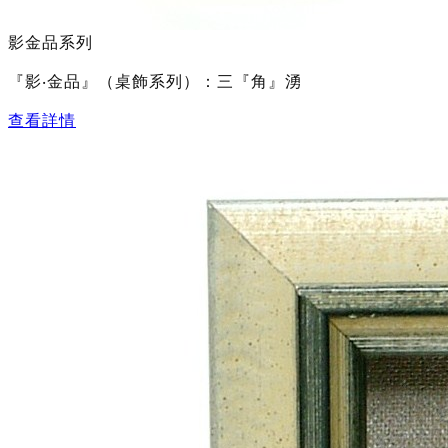
影金品系列
『影‧金品』（桌飾系列）：三『角』湧
查看詳情