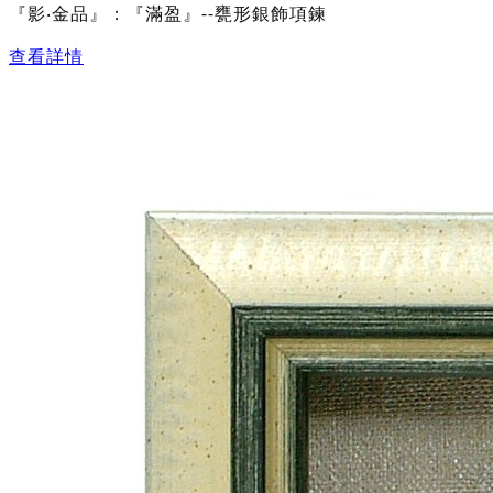
『影‧金品』：『滿盈』--甕形銀飾項鍊
查看詳情