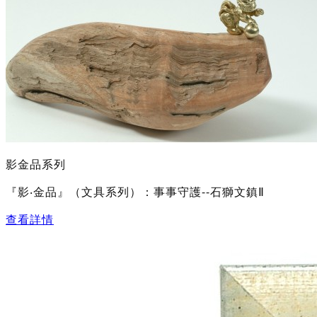
影金品系列
『影‧金品』（文具系列）：事事守護--石獅文鎮Ⅱ
查看詳情