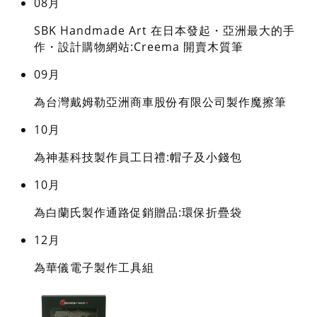
08月
SBK Handmade Art 在日本發起・亞洲最大的手
作・設計購物網站:Creema 開賣木質筆
09月
為台灣戴姆勒亞洲商車股份有限公司製作魔擦筆
10月
為神基科技製作員工日禮:帽子及小錢包
10月
為白蘭氏製作通路促銷贈品:環保折疊袋
12月
為華儀電子製作工具組