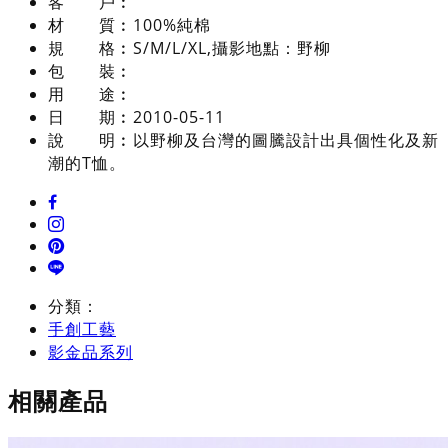
客 戶︰
材 質︰
100%純棉
規 格︰
S/M/L/XL,攝影地點：野柳
包 裝︰
用 途︰
日 期︰
2010-05-11
說 明︰
以野柳及台灣的圖騰設計出具個性化及新
潮的T恤。
分類：
手創工藝
影金品系列
相關產品