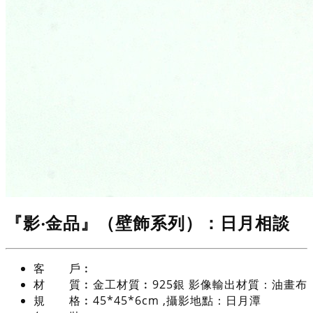
『影‧金品』（壁飾系列）：日月相談
客 戶︰
材 質︰
金工材質︰925銀 影像輸出材質：油畫布
規 格︰
45*45*6cm ,攝影地點：日月潭