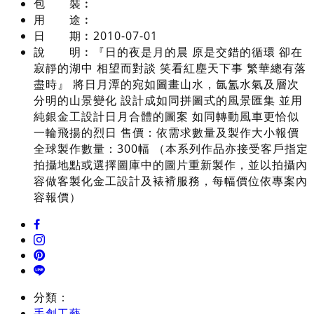
包 裝︰
用 途︰
日 期︰
2010-07-01
說 明︰
『日的夜是月的晨 原是交錯的循環 卻在
寂靜的湖中 相望而對談 笑看紅塵天下事 繁華總有落
盡時』 將日月潭的宛如圖畫山水，氤氳水氣及層次
分明的山景變化 設計成如同拼圖式的風景匯集 並用
純銀金工設計日月合體的圖案 如同轉動風車更恰似
一輪飛揚的烈日 售價：依需求數量及製作大小報價
全球製作數量：300幅 （本系列作品亦接受客戶指定
拍攝地點或選擇圖庫中的圖片重新製作，並以拍攝內
容做客製化金工設計及裱褙服務，每幅價位依專案內
容報價）
分類：
手創工藝