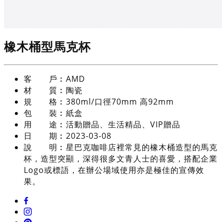
橡木桶型馬克杯
客 戶︰
AMD
材 質︰
陶瓷
規 格︰
380ml/口徑70mm 高92mm
包 裝︰
紙盒
用 途︰
活動贈品、生活精品、VIP贈品
日 期︰
2023-03-08
說 明︰
星巴克咖啡店裡常見的橡木桶造型的馬克
杯，造型突顯，深得很多文青人士的喜愛，搭配企業
Logo或標語，在辦公場域使用亦是極佳的宣傳效
果。