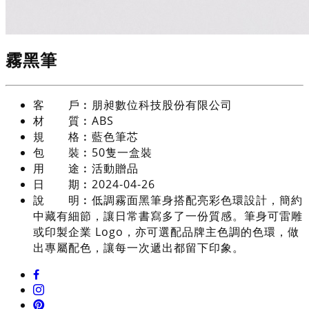
霧黑筆
客 戶︰
朋昶數位科技股份有限公司
材 質︰
ABS
規 格︰
藍色筆芯
包 裝︰
50隻一盒裝
用 途︰
活動贈品
日 期︰
2024-04-26
說 明︰
低調霧面黑筆身搭配亮彩色環設計，簡約
中藏有細節，讓日常書寫多了一份質感。筆身可雷雕
或印製企業 Logo，亦可選配品牌主色調的色環，做
出專屬配色，讓每一次遞出都留下印象。