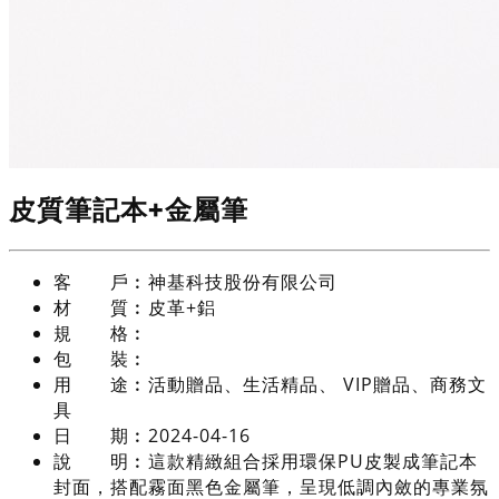
皮質筆記本+金屬筆
客 戶︰
神基科技股份有限公司
材 質︰
皮革+鋁
規 格︰
包 裝︰
用 途︰
活動贈品、生活精品、 VIP贈品、商務文
具
日 期︰
2024-04-16
說 明︰
這款精緻組合採用環保PU皮製成筆記本
封面，搭配霧面黑色金屬筆，呈現低調內斂的專業氛