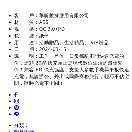
客 戶︰
華昕數據應用有限公司
材 質︰
ABS
規 格︰
QC 3.0+PD
包 裝︰
紙盒
用 途︰
活動贈品、生活精品、 VIP贈品
日 期︰
2024-03-15
說 明︰
工作、差旅、日常都離不開快速充電的
你，這顆 20W 快充頭正是現代數位生活的最佳夥
伴！兼容 PD 快充協議，支援大多數手機與平板快速
充電，無論辦公、外出或國際商務旅行，輕巧不佔空
間，隨時充電不卡關！
分類：