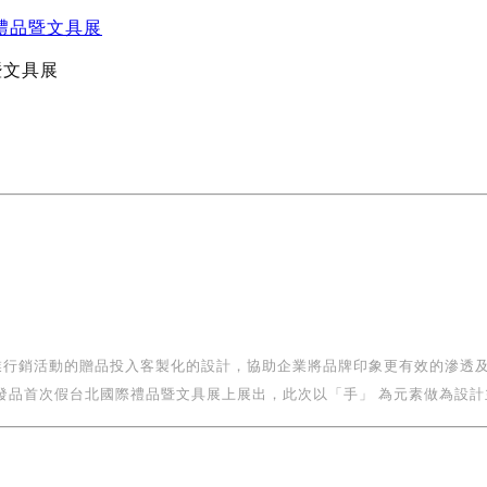
際禮品暨文具展
暨文具展
業行銷活動的贈品投入客製化的設計，協助企業將品牌印象更有效的滲透及
假台北國際禮品暨文具展上展出，此次以「手」 為元素做為設計主題，開發一系列