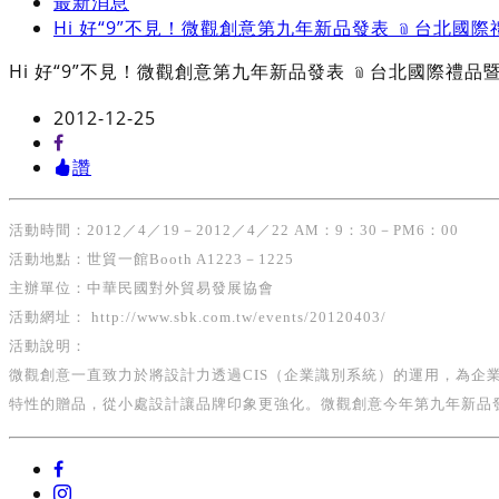
最新消息
Hi 好“9”不見！微觀創意第九年新品發表 ﹫台北國
Hi 好“9”不見！微觀創意第九年新品發表 ﹫台北國際禮品
2012-12-25
讚
活動時間：2012／4／19－2012／4／22 AM：9：30－PM6：00
活動地點：世貿一館Booth A1223－1225
主辦單位：中華民國對外貿易發展協會
活動網址： http://www.sbk.com.tw/events/20120403/
活動說明：
微觀創意一直致力於將設計力透過CIS（企業識別系統）的運用，為企
特性的贈品，從小處設計讓品牌印象更強化。微觀創意今年第九年新品發品首次